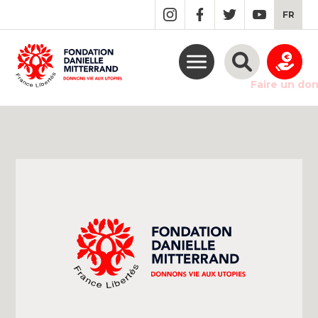
GO
FR
TO
THE
MAIN
CONTENT
Faire un do