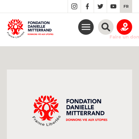
GO
FR
TO
THE
MAIN
CONTENT
Faire un do