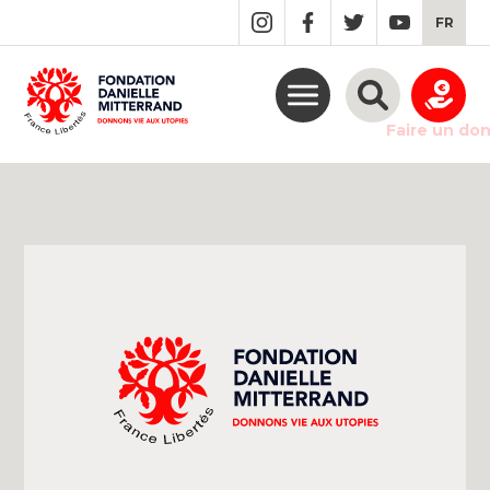
GO
FR
TO
THE
MAIN
CONTENT
Faire un do