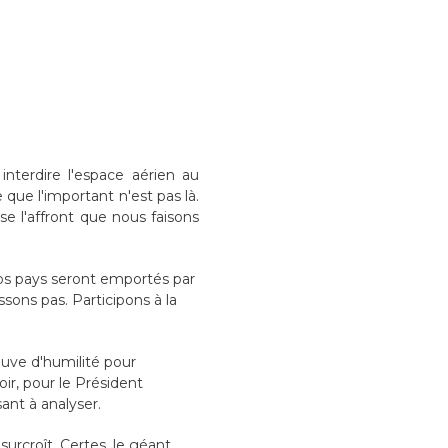
interdire l'espace aérien au
que l'important n'est pas là.
se l'affront que nous faisons
nos pays seront emportés par
sons pas. Participons à la
euve d'humilité pour
oir, pour le Président
sant à analyser.
surcroît. Certes, le géant