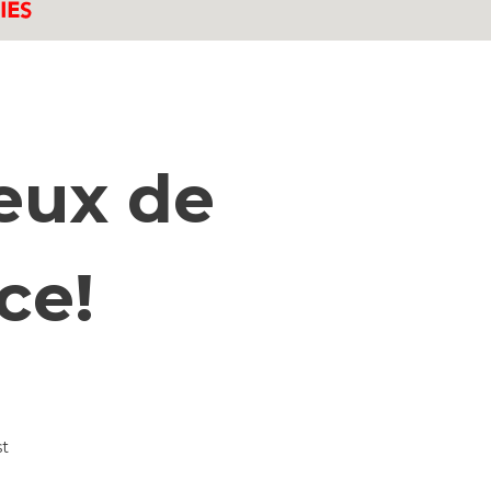
ieux de
ce!
st