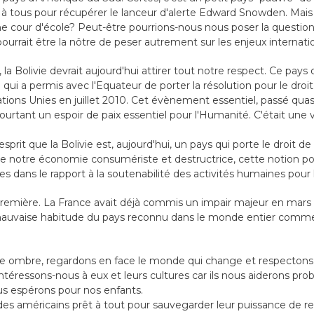
êt à tous pour récupérer le lanceur d'alerte Edward Snowden. M
 cour d'école? Peut-être pourrions-nous nous poser la question 
ourrait être la nôtre de peser autrement sur les enjeux internat
 la Bolivie devrait aujourd'hui attirer tout notre respect. Ce pays
qui a permis avec l'Equateur de porter la résolution pour le droit
tions Unies en juillet 2010. Cet évènement essentiel, passé qua
urtant un espoir de paix essentiel pour l'Humanité. C'était une v
esprit que la Bolivie est, aujourd'hui, un pays qui porte le droit de 
e notre économie consumériste et destructrice, cette notion por
les dans le rapport à la soutenabilité des activités humaines pour
remière. La France avait déjà commis un impair majeur en mars 2
mauvaise habitude du pays reconnu dans le monde entier comme 
re ombre, regardons en face le monde qui change et respectons 
Intéressons-nous à eux et leurs cultures car ils nous aiderons p
 espérons pour nos enfants.
 des américains prêt à tout pour sauvegarder leur puissance de 