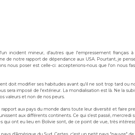
t d'un incident mineur, d'autres que l'empressement français à 
gne de notre rapport de dépendance aux USA. Pourtant, je pense 
s nous poser est celle-ci: accepterions-nous que l'on nous fas
t doit modifier ses habitudes avant qu'il ne soit trop tard ou 
sera imposé de l'extérieur. La mondialisation est là. Ne la subis
nos valeurs et non de nos peurs.
apport aux pays du monde dans toute leur diversité et faire pr
 unissent aux différents continents. Ce qui s'est passé, mercredi s
les qui ont eu lieu en Bolivie sont, de ce point de vue, très intéres
it pays d'Amérique du Sud. Certes, c'est un petit pays "pauvre" de 