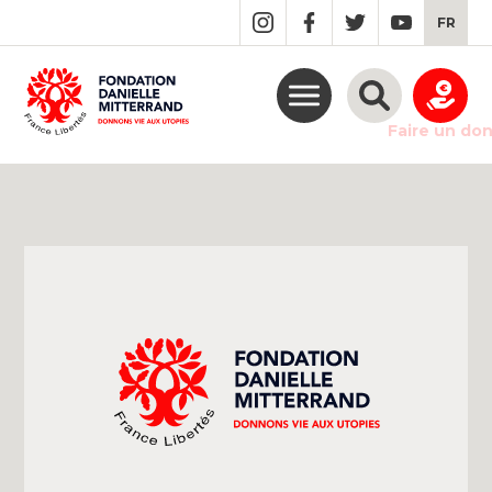
GO
FR
TO
THE
MAIN
CONTENT
Faire un do