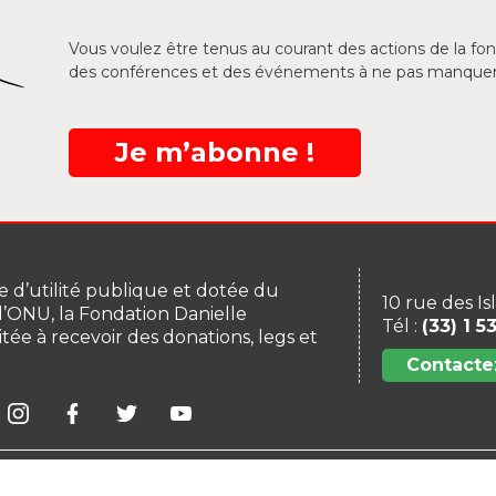
Vous voulez être tenus au courant des actions de la f
des conférences et des événements à ne pas manquer
Je m’abonne !
 d’utilité publique et dotée du
10 rue des Is
 l’ONU, la Fondation Danielle
Tél :
(33) 1 5
itée à recevoir des donations, legs et
Contacte
ation
Mentions légales
Plan du site
Contacte