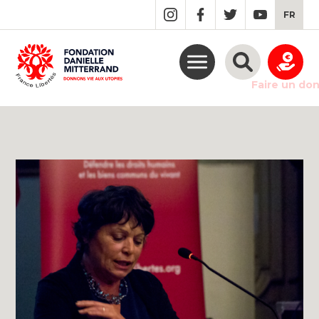
GO
FR
TO
THE
MAIN
CONTENT
Faire un do