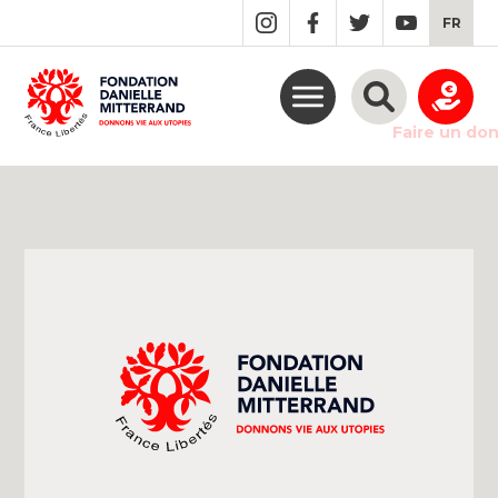
GO
FR
TO
THE
MAIN
CONTENT
Faire un do