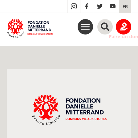
GO
FR
TO
THE
MAIN
CONTENT
Faire un do