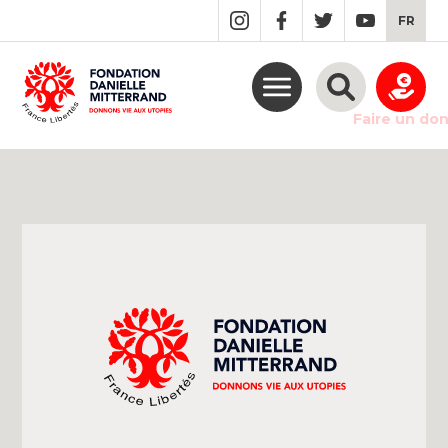
GO
FR
TO
THE
MAIN
CONTENT
Faire un do