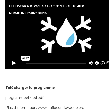
Télécharger le programme
:
programmebtz-bd.pdf
Plus d'information: www.dufloconalavague.org