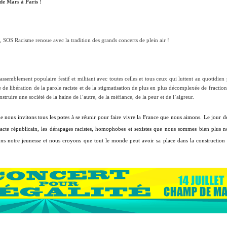
de Mars à Paris !
, SOS Racisme renoue avec la tradition des grands concerts de plein air !
emblement populaire festif et militant avec toutes celles et tous ceux qui luttent au quotidien
de libération de la parole raciste et de la stigmatisation de plus en plus décomplexée de fraction
struire une société de la haine de l’autre, de la méfiance, de la peur et de l’aigreur.
le nous invitons tous les potes à se réunir pour faire vivre la France que nous aimons. Le jour d
e pacte républicain, les dérapages racistes, homophobes et sexistes que nous sommes bien plu
ons notre jeunesse et nous croyons que tout le monde peut avoir sa place dans la construction