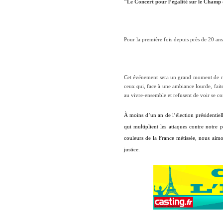
"Le Concert pour l’égalité sur le Champ 
Pour la première fois depuis près de 20 ans
Cet événement sera un grand moment de rass
ceux qui, face à une ambiance lourde, faite 
au vivre-ensemble et refusent de voir se con
À moins d’un an de l’élection présidentiel
qui multiplient les attaques contre notr
couleurs de la France métissée, nous aim
justice.