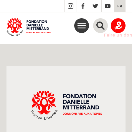
GO
FR
TO
THE
MAIN
CONTENT
Faire un do