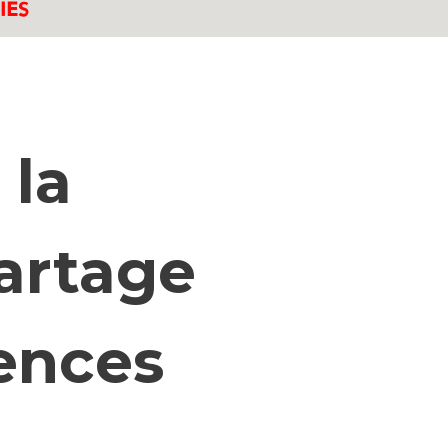
 la
artage
iences