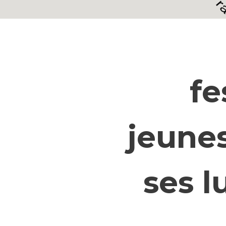
fe
jeune
ses l