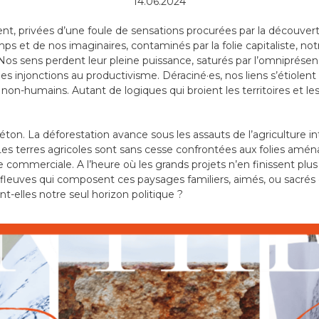
14.06.2024
sent, privées d’une foule de sensations procurées par la découve
s et de nos imaginaires, contaminés par la folie capitaliste, not
 Nos sens perdent leur pleine puissance, saturés par l’omniprésen
injonctions au productivisme. Déraciné·es, nos liens s’étiolent 
 non-humains. Autant de logiques qui broient les territoires et 
éton. La déforestation avance sous les assauts de l’agriculture int
s terres agricoles sont sans cesse confrontées aux folies aménagi
e commerciale. A l’heure où les grands projets n’en finissent plus
 fleuves qui composent ces paysages familiers, aimés, ou sacrés 
ont-elles notre seul horizon politique ?