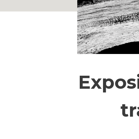
Exposi
tr