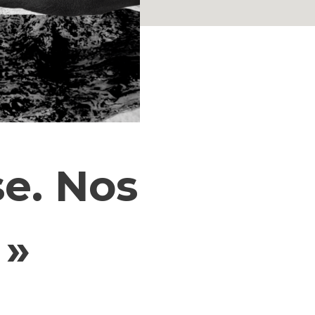
se. Nos
s »