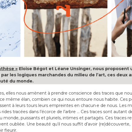
nthèse »
Eloise Bégot et Léane Unsinger, nous proposent un
par les logiques marchandes du milieu de l’art, ces deux a
eauté du monde.
s, elles nous amènent à prendre conscience des traces que nous 
 ce même élan, combien ce qui nous entoure nous habite. Ces p
aissent à leurs tours leurs empreintes en chacun·e de nous. Les m
les rides tracées dans l’écorce de l’arbre … Ces traces sont autant de
au monde, puissants et pluriels, intimes et partagés. Ces traces
nt oubliée. Une beauté qu’il nous suffit d’avoir (re)découverte, 
ir fleurir.