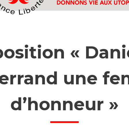
osition « Dani
terrand une f
d’honneur »