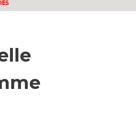
elle
emme