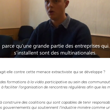
t-elle contre cette menace extractiviste qui se développe ?
 des formations à la vidéo participative au sein des communauté
 faciliter l’organisation de rencontres régulières afin que 
à construire des coalitions qui sont capables de tenir responsab
es gouvernements qui soutiennent l’industrie minière comme un