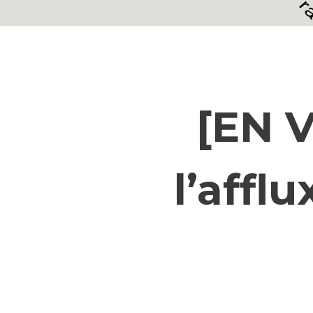
[EN 
l’affl