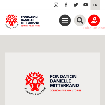
GO
FR
TO
THE
MAIN
CONTENT
Faire un do