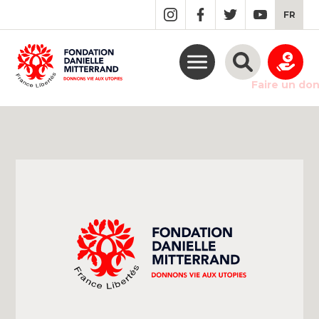
GO
FR
TO
THE
MAIN
CONTENT
Faire un do