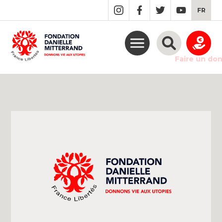
GO
FR
TO
THE
MAIN
CONTENT
Faire un do