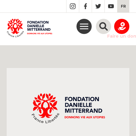
GO
FR
TO
THE
MAIN
CONTENT
Faire un do