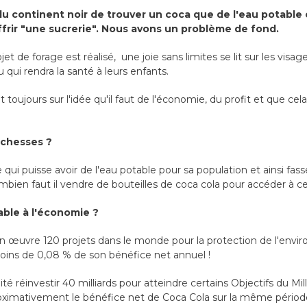
 du continent noir de trouver un coca que de l'eau potable 
ffrir "une sucrerie". Nous avons un problème de fond.
t de forage est réalisé, une joie sans limites se lit sur les visage
 qui rendra la santé à leurs enfants.
 toujours sur l'idée qu'il faut de l'économie, du profit et que cela
richesses ?
qui puisse avoir de l'eau potable pour sa population et ainsi fas
mbien faut il vendre de bouteilles de coca cola pour accéder à ce
able à l'économie ?
n œuvre 120 projets dans le monde pour la protection de l'en
moins de 0,08 % de son bénéfice net annuel !
é réinvestir 40 milliards pour atteindre certains Objectifs du Mil
ximativement le bénéfice net de Coca Cola sur la même périod