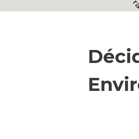
Déci
Envi