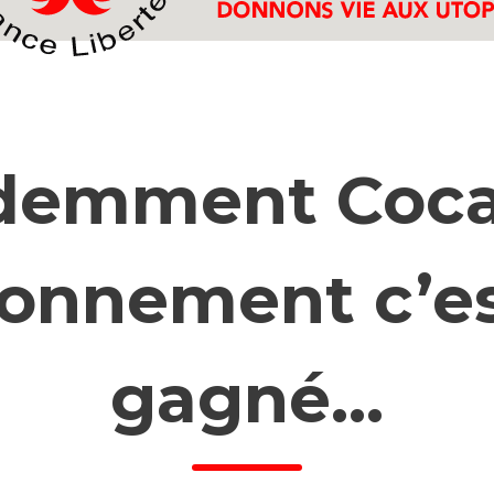
demment Coca
ronnement c’es
gagné…