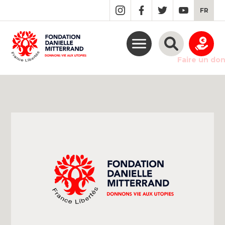
GO
FR
TO
THE
MAIN
CONTENT
Faire un do