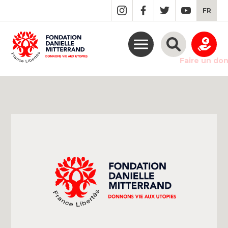
GO
FR
TO
THE
MAIN
CONTENT
Faire un do