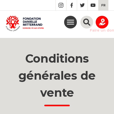
GO
FR
TO
THE
MAIN
CONTENT
Faire un do
Conditions
générales de
vente