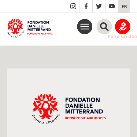
GO
FR
TO
THE
MAIN
CONTENT
Faire un do