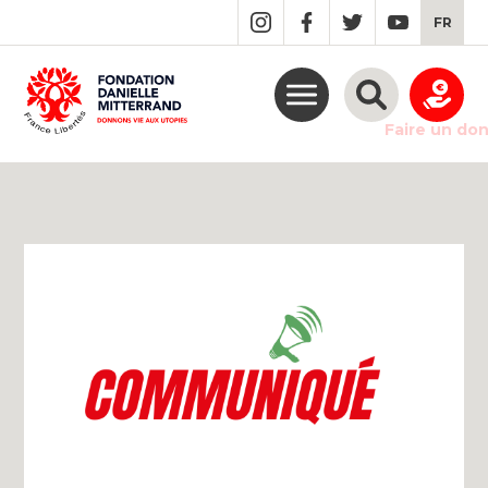
GO
FR
TO
THE
MAIN
CONTENT
Faire un do