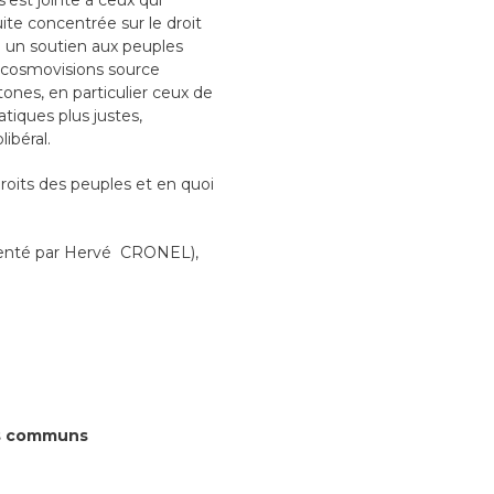
’est jointe à ceux qui
ite concentrée sur le droit
à un soutien aux peuples
t cosmovisions source
ones, en particulier ceux de
iques plus justes,
libéral.
droits des peuples et en quoi
enté par Hervé CRONEL),
ns communs