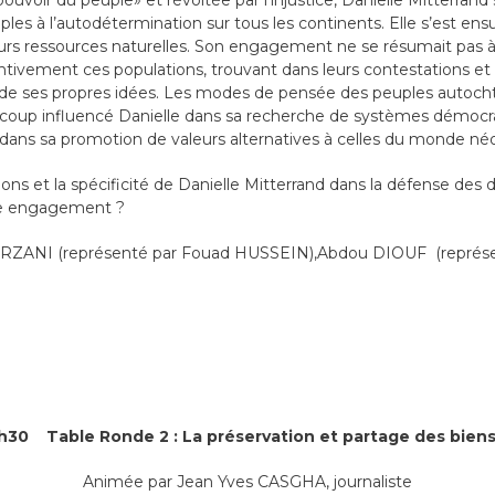
voir du peuple» et révoltée par l’injustice, Danielle Mitterrand s
les à l’autodétermination sur tous les continents. Elle s’est ensu
eurs ressources naturelles. Son engagement ne se résumait pas 
entivement ces populations, trouvant dans leurs contestations e
on de ses propres idées. Les modes de pensée des peuples autocht
coup influencé Danielle dans sa recherche de systèmes démocrat
t dans sa promotion de valeurs alternatives à celles du monde néo
ions et la spécificité de Danielle Mitterrand dans la défense des 
tre engagement ?
RZANI (représenté par Fouad HUSSEIN),Abdou DIOUF (représ
5h30 Table Ronde 2 : La préservation et partage des bie
Animée par Jean Yves CASGHA, journaliste