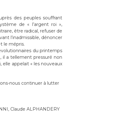
auprès des peuples souffrant
ystème de « l’argent roi »,
raire, être radical, refuser de
vant l’inadmissible, dénoncer
et le mépris.
révolutionnaires du printemps
il a tellement pressuré non
, elle appelait « les nouveaux
ns-nous continuer à lutter
MHENNI, Claude ALPHANDERY