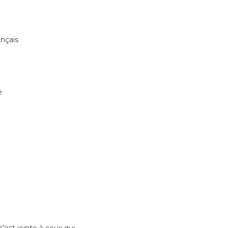
nçais
e