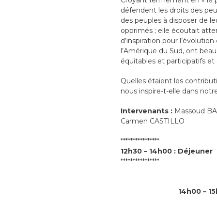
Croyant fermement en « le pou
défendent les droits des peup
des peuples à disposer de l
opprimés ; elle écoutait att
d’inspiration pour l’évoluti
l’Amérique du Sud, ont beau
équitables et participatifs e
Quelles étaient les contribut
nous inspire-t-elle dans no
Intervenants :
Massoud BA
Carmen CASTILLO
****************
12h30 – 14h00 : Déjeuner
****************
14h00 – 1