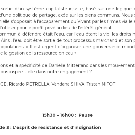
 sortie d’un système capitaliste injuste, basé sur une logique
e d’une politique de partage, axée sur les biens communs. Nou
anielle s’opposait à l’accaparement du Vivant par les firmes via l
utiliser pour le profit privé au lieu de l’intérêt général.
commun à défendre était l’eau, car l’eau étant la vie, les droit
insi, l’eau doit être sortie de tout processus marchand et son p
opulations. « Il est urgent d’organiser une gouvernance mondi
de la gestion de la ressource en eau ».
tions et la spécificité de Danielle Mitterrand dans les mouvement
ous inspire-t-elle dans notre engagement ?
GE, Ricardo PETRELLA, Vandana SHIVA, Tristan NITOT
15h30 – 16h00 : Pause
e 3 : L’esprit de résistance et d’indignation