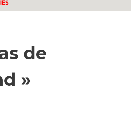
pas de
nd »