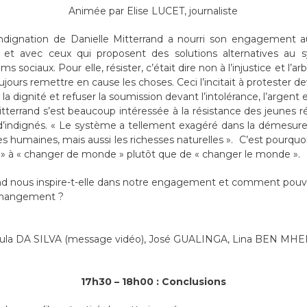
Animée par Elise LUCET, journaliste
’indignation de Danielle Mitterrand a nourri son engagement 
es et avec ceux qui proposent des solutions alternatives au s
ociaux. Pour elle, résister, c’était dire non à l’injustice et l’arbit
ours remettre en cause les choses. Ceci l’incitait à protester de
à la dignité et refuser la soumission devant l’intolérance, l’argent 
 Mitterrand s’est beaucoup intéressée à la résistance des jeunes 
indignés. « Le système a tellement exagéré dans la démesure, 
es humaines, mais aussi les richesses naturelles ». C’est pourquoi
ral » à « changer de monde » plutôt que de « changer le monde ».
d nous inspire-t-elle dans notre engagement et comment pouvo
e changement ?
 Lula DA SILVA (message vidéo), José GUALINGA, Lina BEN 
17h30 – 18h00 : Conclusions