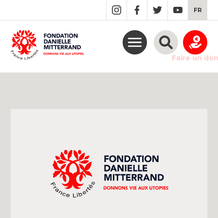
GO
FR
TO
THE
MAIN
CONTENT
Faire un do