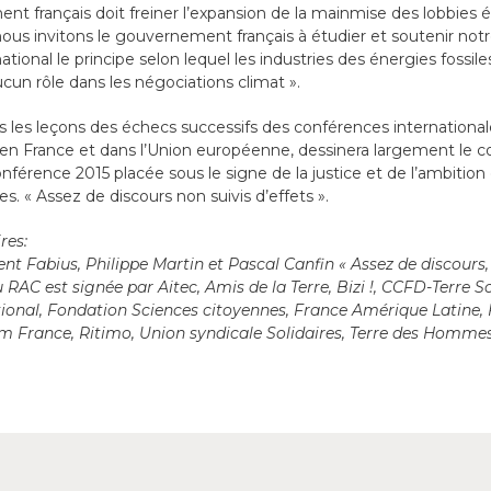
nt français doit freiner l’expansion de la mainmise des lobbies
nous invitons le gouvernement français à étudier et soutenir notr
national le principe selon lequel les industries des énergies fossil
cun rôle dans les négociations climat ».
s les leçons des échecs successifs des conférences internationale
en France et dans l’Union européenne, dessinera largement le co
férence 2015 placée sous le signe de la justice et de l’ambition 
s. « Assez de discours non suivis d’effets ».
res:
t Fabius, Philippe Martin et Pascal Canfin « Assez de discours, de
 RAC est signée par Aitec, Amis de la Terre, Bizi !, CCFD-Terre S
nal, Fondation Sciences citoyennes, France Amérique Latine, F
 France, Ritimo, Union syndicale Solidaires, Terre des Hommes