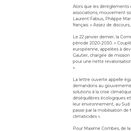
Alors que les dérèglements cl
associations, mouvement soci
Laurent Fabius, Philippe Mar
français. « Assez de discours
Le 22 janvier dernier, la Co
période 2020-2030. « Couplé
européenne, appelées à deven
Gautier, chargée de mission
pour une nette revalorisatio
».
La lettre ouverte appelle é
demandons au gouvernement 
solutions à la crise climatiq
déséquilibres écologiques et
leur environnement, au Sud
passe par la mobilisation de 
climaticides ».
Pour Maxime Combes, de la c