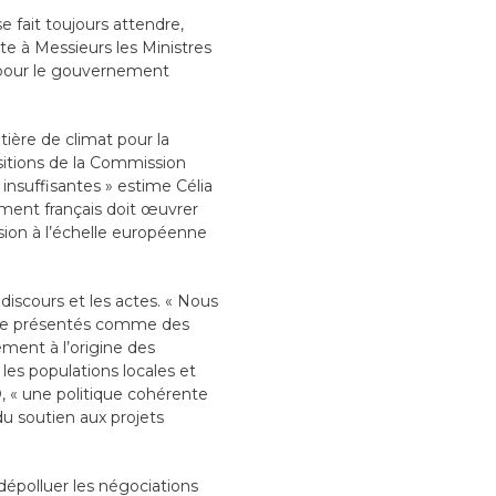
e fait toujours attendre,
e à Messieurs les Ministres
t pour le gouvernement
ière de climat pour la
sitions de la Commission
insuffisantes » estime Célia
ment français doit œuvrer
sion à l’échelle européenne
iscours et les actes. « Nous
tre présentés comme des
ement à l’origine des
les populations locales et
 « une politique cohérente
du soutien aux projets
épolluer les négociations