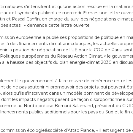
imatiques s’intensifient et qu’une action résolue en la matière s
aux et syndicats publient ce mercredi 19 mars une lettre ouvert
tin et Pascal Canfin, en charge du suivi des négociations clima
, des actes ! » demande cette lettre ouverte.
mmission européenne a publié ses propositions de politique en mat
es à des financements climat anecdotiques, les actuelles propo
ir la position de négociation de l’UE pour la COP de Paris, sont 
 Politiques européennes du Réseau Action Climat, « le gouverne
n à la hausse des objectifs du plan énergie-climat 2030 en discus
galement le gouvernement à faire œuvre de cohérence entre les d
de ne pas soutenir ni promouvoir des projets, qui peuvent ê
ue, alors qu’ils s’inscrivent dans un modèle dominant de développ
 dont les impacts négatifs pèsent de façon disproportionnée sur 
 comme au Nord » précise Bernard Salamand, président du CRID,
financements publics additionnels pour les pays du Sud et la fin 
ommission écologie&société d’Attac France, « il est urgent de d