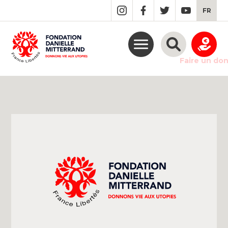
GO
FR
TO
THE
MAIN
CONTENT
Faire un do