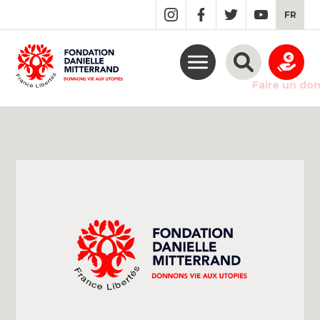
GO
FR
TO
THE
MAIN
CONTENT
Faire un do