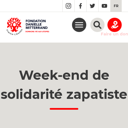
GO
FR
TO
THE
MAIN
CONTENT
Faire un do
Week-end de
solidarité zapatiste