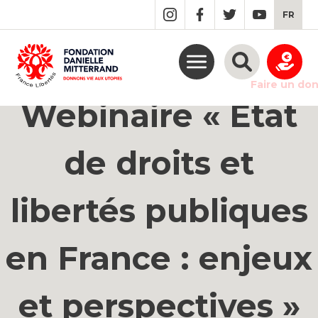
GO
FR
TO
THE
MAIN
CONTENT
Faire un do
Webinaire « État
de droits et
libertés publiques
en France : enjeux
et perspectives »