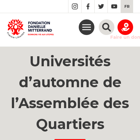
GO
FR
TO
THE
MAIN
CONTENT
Faire un do
Universités
d’automne de
l’Assemblée des
Quartiers