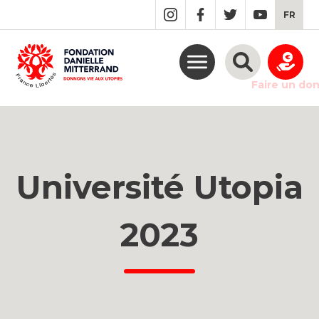
GO
FR
TO
THE
MAIN
CONTENT
Faire un do
Université Utopia
2023