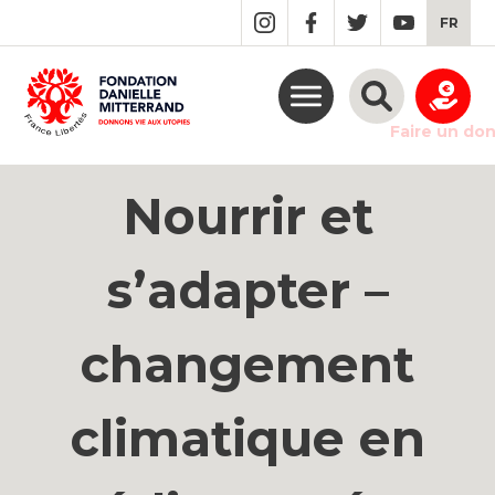
GO
FR
TO
THE
MAIN
CONTENT
Table-ronde «
Faire un do
Nourrir et
s’adapter –
changement
climatique en