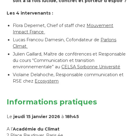
soit à la fois lucide, concret et porteur d’espoir ?
Les 4 intervenants :
Flora Depernet, Chief of staff chez
Mouvement
Impact France
Lucas Francou Damesin, Cofondateur de
Parlons
Climat
Julien Gaillard, Maître de conférences et Responsable
du cours “Communication et transition
environnementale” au
CELSA Sorbonne Université
Violaine Delahoche, Responsable communication et
RSE chez
Ecosystem
Informations pratiques
Le
jeudi 15 janvier 2026
à
18h45
A l’
Académie du Climat
2 Place Baudoyer, Paris 4e