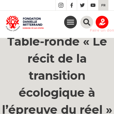
GO
FR
TO
THE
MAIN
CONTENT
Faire un do
Table-ronde « Le
récit de la
transition
écologique à
l’épreuve du réel »