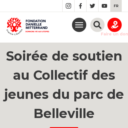
GO
FR
TO
THE
MAIN
CONTENT
Faire un do
Soirée de soutien
au Collectif des
jeunes du parc de
Belleville