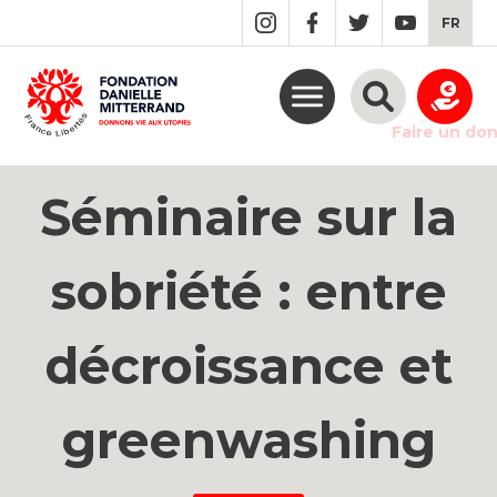
GO
FR
TO
THE
MAIN
CONTENT
Faire un do
Séminaire sur la
sobriété : entre
décroissance et
greenwashing