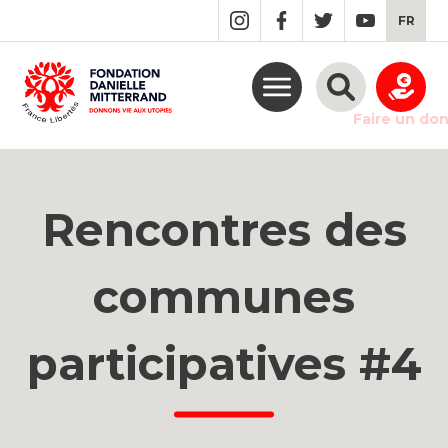
GO
FR
TO
THE
MAIN
CONTENT
Faire un do
Rencontres des
communes
participatives #4