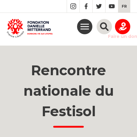
GO
FR
TO
THE
MAIN
CONTENT
Faire un do
Rencontre
nationale du
Festisol