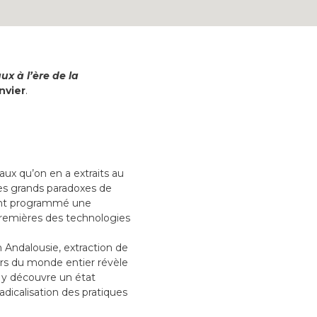
ux à l’ère de la
anvier
.
aux qu’on en a extraits au
 des grands paradoxes de
 ont programmé une
 premières des technologies
 Andalousie, extraction de
ers du monde entier révèle
n y découvre un état
adicalisation des pratiques