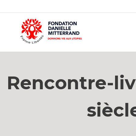
GO
TO
THE
MAIN
CONTENT
Rencontre-liv
siècl