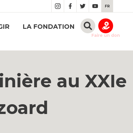
FR
GIR
LA FONDATION
Faire un don
inière au XXIe
Izoard