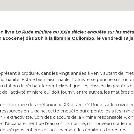
n livre
La Ruée minière au XXIe siècle : enquête sur les méta
on Ecocène) dès 20h à
la librairie Quilombo
, le vendredi 19 j
pprêtent à produire, dans les vingt années à venir, autant de mét
l’humanité. Est-ce bien raisonnable ? Ce livre se penche sur l’un
limitation du réchauffement climatique, les classes dirigeantes
de l’activité minière qui doit fournir, entre autres, les matières
nt « extraire des métaux » au XXIe siècle ? Ruée sur le cuivre en
ressources en Ukraine, cette enquête qui arpente les sites mini
on » extractiviste. Loin des discours de la « mine responsable », o
n et l’accaparement de l’eau sont la norme, un nouveau stade de r
es régions entières et bouleversent les équilibres terrestres.