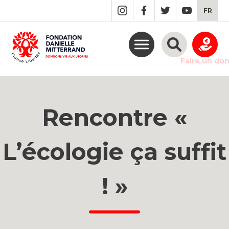
GO
FR
TO
THE
MAIN
CONTENT
Faire un do
Rencontre «
L’écologie ça suffit
! »