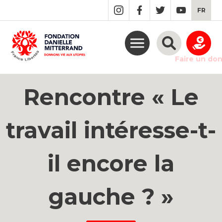
GO
FR
TO
THE
MAIN
CONTENT
Faire un do
Rencontre « Le
travail intéresse-t-
il encore la
gauche ? »