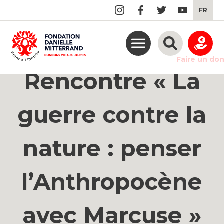
GO
FR
TO
THE
MAIN
CONTENT
Faire un do
Rencontre « La
guerre contre la
nature : penser
l’Anthropocène
avec Marcuse »