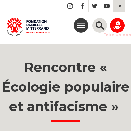
GO
FR
TO
THE
MAIN
CONTENT
Faire un do
Rencontre «
Écologie populaire
et antifacisme »