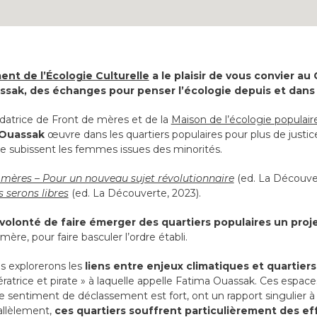
nt de l’Écologie Culturelle
a le plaisir de vous convier au 
sak, des échanges pour penser l’écologie depuis et dans l
ndatrice de Front de mères et de la
Maison de l’écologie populai
 Ouassak
œuvre dans les quartiers populaires pour plus de justic
ue subissent les femmes issues des minorités.
 mères – Pour un nouveau sujet révolutionnaire
(ed. La Découver
s serons libres
(ed. La Découverte, 2023).
volonté de faire émerger des quartiers populaires un proj
 mère, pour faire basculer l’ordre établi.
 explorerons les
liens entre enjeux climatiques et quartiers
bératrice et pirate » à laquelle appelle Fatima Ouassak. Ces espac
e sentiment de déclassement est fort, ont un rapport singulier à l
rallèlement,
ces quartiers souffrent particulièrement des e