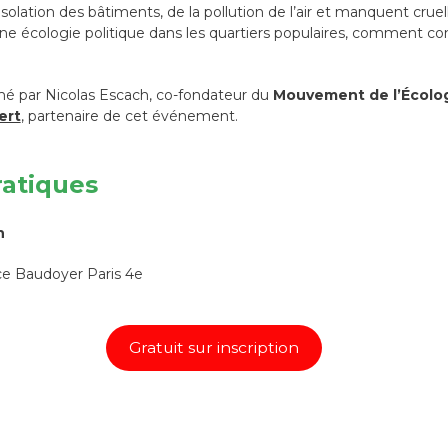
solation des bâtiments, de la pollution de l’air et manquent cru
 écologie politique dans les quartiers populaires, comment cons
mé par Nicolas Escach, co-fondateur du
Mouvement de l’Écolog
ert
, partenaire de cet événement.
ratiques
h
ace Baudoyer Paris 4e
Gratuit sur inscription