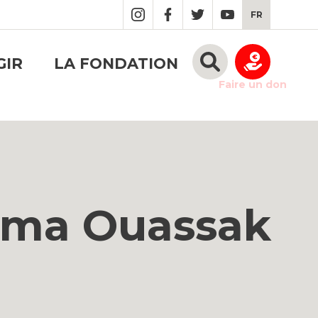
FR
GIR
LA FONDATION
Faire un don
tima Ouassak