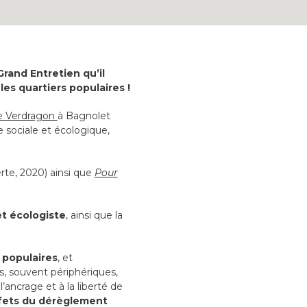
Grand Entretien qu’il
es quartiers populaires !
re Verdragon
à Bagnolet
e sociale et écologique,
te, 2020) ainsi que
Pour
et écologiste
, ainsi que la
 populaires
, et
es, souvent périphériques,
’ancrage et à la liberté de
ffets du dérèglement