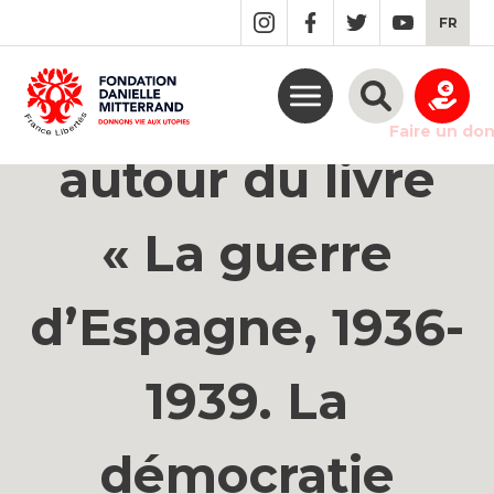
GO
FR
TO
THE
MAIN
Rencontre-débat
CONTENT
Faire un do
autour du livre
« La guerre
d’Espagne, 1936-
1939. La
démocratie