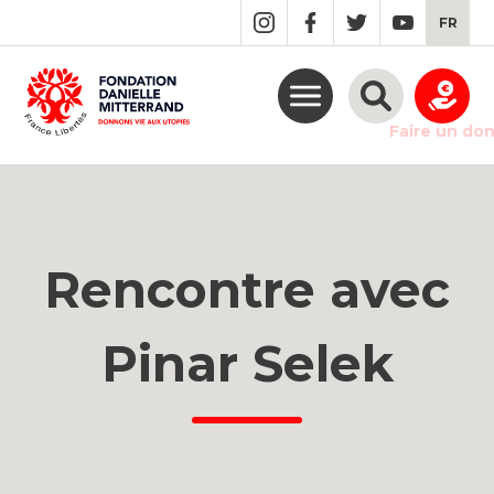
GO
FR
TO
THE
MAIN
CONTENT
Faire un do
Rencontre avec
Pinar Selek