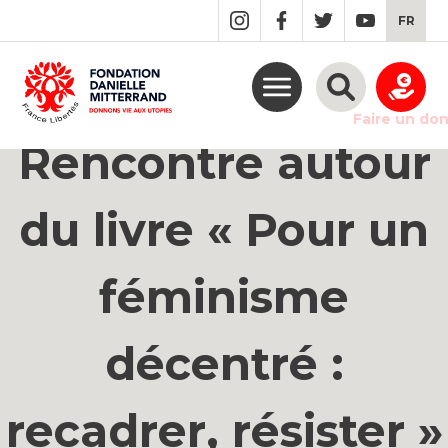
GO
FR
TO
THE
MAIN
CONTENT
Faire un do
Rencontre autour
du livre « Pour un
féminisme
décentré :
recadrer, résister »